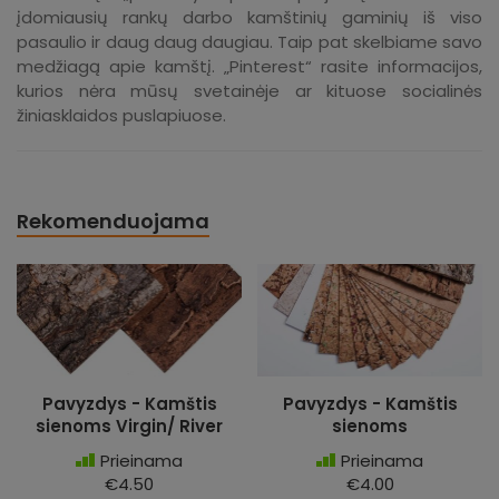
įdomiausių rankų darbo kamštinių gaminių iš viso
pasaulio ir daug daug daugiau. Taip pat skelbiame savo
medžiagą apie kamštį. „Pinterest“ rasite informacijos,
kurios nėra mūsų svetainėje ar kituose socialinės
žiniasklaidos puslapiuose.
Rekomenduojama
Pavyzdys - Kamštis
Pavyzdys - Kamštis
sienoms Virgin/ River
sienoms
Prieinama
Prieinama
€4.50
€4.00