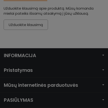
Užduokite klausimą apie produktą. Mūsų komanda
mielai pateiks išsamų atsakymą į jūsų užklausą.
Užduokite klausimą
INFORMACIJA
Pristatymas
Mūsų internetinės parduotuvės
PASIŪLYMAS