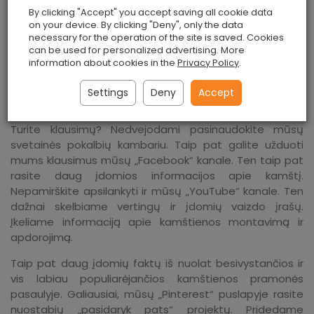
By clicking "Accept" you accept saving all cookie data
on your device. By clicking "Deny", only the data
Mes rekomenduojame kitus mūsų
kamštienos
necessary for the operation of the site is saved. Cookies
pavyzdžius
.
can be used for personalized advertising. More
information about cookies in the
Privacy Policy
.
Apsilankykite mūsų socialiniuose puslapiuose
Settings
Deny
Accept
Turite klausimų? Nedvejodami pasinaudokite mūsų
svetainės pokalbių kambariu. Taip pat galite užduoti
mums klausimus mūsų „Facebook“ kanale. Ten taip pat
rasite daug įdomios informacijos apie kamštį.
Nepamirškite apsilankyti ir mūsų „YouTube“ kanale. Ten
dažnai skelbiame vertingų ir įdomių vaizdo įrašų.
Įkeliame informaciją apie kamštienos montavimą ir
apdorojimą.
Taip pat daug įdomių faktų iš nuolat besivystančios ir
vis labiau populiarėjančios kamštienos pramonės
pasaulyje. Galiausiai, mūsų „Pinterest“ puslapyje rasite
nuostabių „pasidaryk pats“ projektų. Pridedame