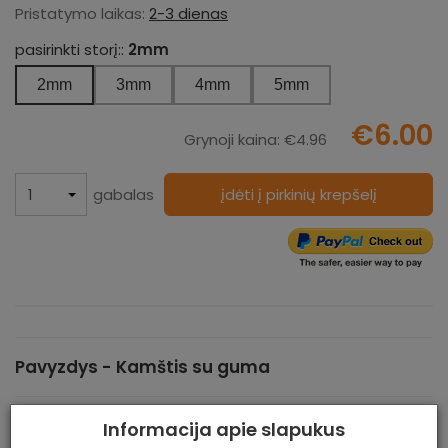
Pristatymo laikas:
2-3 dienas
pasirinkti storį::
2mm
2mm
3mm
4mm
5mm
€6.00
Grynoji kaina:
€4.96
gabalas
įdėti į pirkinių krepšelį
Pavyzdys - Kamštis su guma
Informacija apie slapukus
Galite užsisakyti pavyzdį - guminį kamštį - bet kokį kiekį.