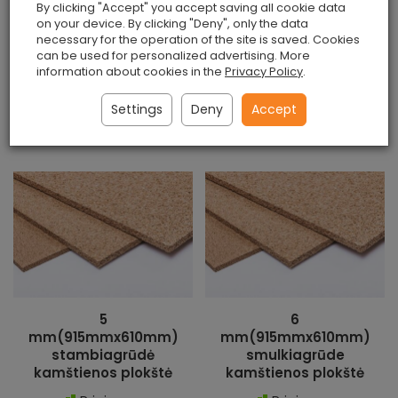
mm(915mmx610mm)
mm(915mmx610mm)
By clicking "Accept" you accept saving all cookie data
stambiagrūdė
stambiagrūdė
on your device. By clicking "Deny", only the data
kamštienos plokštė
kamštienos plokštė
necessary for the operation of the site is saved. Cookies
can be used for personalized advertising. More
Prieinama
Prieinama
information about cookies in the
Privacy Policy
.
€5.80 / gabalas
€7.50 / gabalas
Settings
Deny
Accept
Pridėti į krepšelį
Pridėti į krepšelį
5
6
mm(915mmx610mm)
mm(915mmx610mm)
stambiagrūdė
smulkiagrūde
kamštienos plokštė
kamštienos plokštė