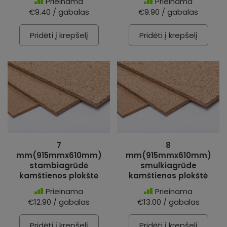
Prieinama
Prieinama
€9.40 / gabalas
€9.90 / gabalas
Pridėti į krepšelį
Pridėti į krepšelį
7
8
mm(915mmx610mm)
mm(915mmx610mm)
stambiagrūdė
smulkiagrūde
kamštienos plokštė
kamštienos plokštė
Prieinama
Prieinama
€12.90 / gabalas
€13.00 / gabalas
Pridėti į krepšelį
Pridėti į krepšelį