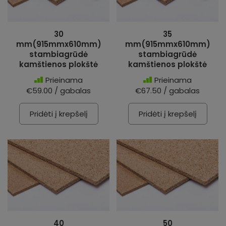
30
35
mm(915mmx610mm)
mm(915mmx610mm)
stambiagrūdė
stambiagrūdė
kamštienos plokštė
kamštienos plokštė
Prieinama
Prieinama
€59.00 / gabalas
€67.50 / gabalas
Pridėti į krepšelį
Pridėti į krepšelį
40
50