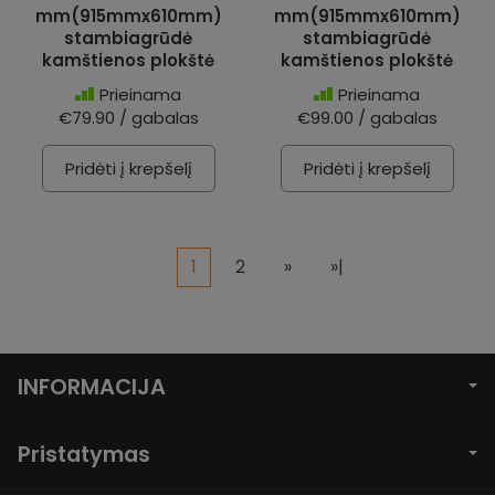
mm(915mmx610mm)
mm(915mmx610mm)
stambiagrūdė
stambiagrūdė
kamštienos plokštė
kamštienos plokštė
Prieinama
Prieinama
€79.90 / gabalas
€99.00 / gabalas
Pridėti į krepšelį
Pridėti į krepšelį
1
2
»
»|
INFORMACIJA
Pristatymas