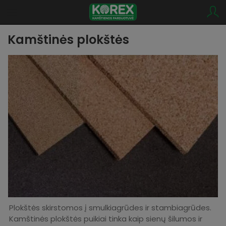
Kamštinės plokštės
Plokštės skirstomos į smulkiagrūdes ir stambiagrūdes.
Kamštinės plokštės puikiai tinka kaip sienų šilumos ir