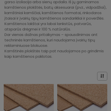
garso izoliacija arba sienų apdaila. Iš jų gaminamos
kamštienos plokštės, batų aksesuarai (pvz., vidpadžiai),
kamštiniai kamščiai, kamštienos formatai, rinkodaros
įtaisai ir įvairių tipų kamštienos sandarikliai ir poveržlės.
Kamštienos lakštai yra labai lankstūs, patvarūs,
atsparūs drėgmei ir 100 % natūralūs.
Dar vienas dažnas pritaikymas – spausdinimas ant
techninės kamštienos, kuri naudojama įvairių tipų
reklaminiuose blokuose.
Kamštinės plokštės taip pat naudojamos po grindimis
kaip kamštienos paklotas.