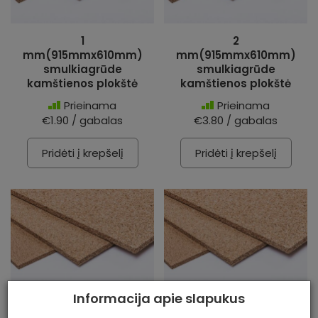
1
2
mm(915mmx610mm)
mm(915mmx610mm)
smulkiagrūde
smulkiagrūde
kamštienos plokštė
kamštienos plokštė
Prieinama
Prieinama
€1.90 / gabalas
€3.80 / gabalas
Pridėti į krepšelį
Pridėti į krepšelį
Informacija apie slapukus
3
4