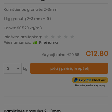
Kamštienos granulės 2-3mm
1 kg granulių 2-3 mm = 9 L
Tankis: 90/120 kg/m3
Pridėkite atsiliepimą:
Prieinamumas:
Prieinama
€12.80
Grynoji kaina:
€10.58
kg
įdėti į pirkinių krepšelį
Kamštinės granulės 2 - 3mm