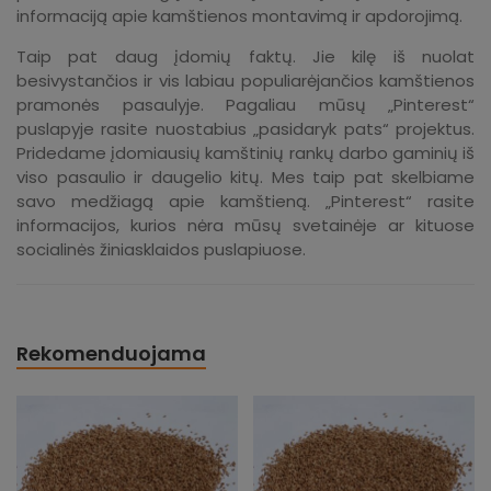
informaciją apie kamštienos montavimą ir apdorojimą.
Taip pat daug įdomių faktų. Jie kilę iš nuolat
besivystančios ir vis labiau populiarėjančios kamštienos
pramonės pasaulyje. Pagaliau mūsų „Pinterest“
puslapyje rasite nuostabius „pasidaryk pats“ projektus.
Pridedame įdomiausių kamštinių rankų darbo gaminių iš
viso pasaulio ir daugelio kitų. Mes taip pat skelbiame
savo medžiagą apie kamštieną. „Pinterest“ rasite
informacijos, kurios nėra mūsų svetainėje ar kituose
socialinės žiniasklaidos puslapiuose.
Rekomenduojama