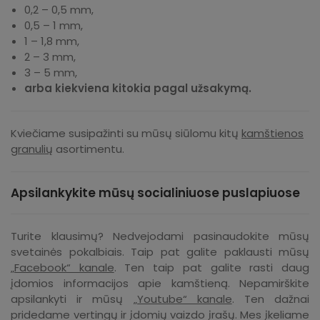
0,2 – 0,5 mm,
0,5 – 1 mm,
1 – 1,8 mm,
2 – 3 mm,
3 – 5 mm,
arba kiekviena kitokia pagal užsakymą.
Kviečiame susipažinti su mūsų siūlomu kitų
kamštienos
granulių
asortimentu.
Apsilankykite mūsų socialiniuose puslapiuose
Turite klausimų? Nedvejodami pasinaudokite mūsų
svetainės pokalbiais. Taip pat galite paklausti mūsų
„Facebook“ kanale
. Ten taip pat galite rasti daug
įdomios informacijos apie kamštieną. Nepamirškite
apsilankyti ir mūsų
„Youtube“ kanale
. Ten dažnai
pridedame vertingų ir įdomių vaizdo įrašų. Mes įkeliame