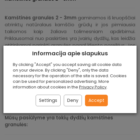
Kamštinės granulės 2 - 3mm
gaminamos iš kruopščiai
atrinktų natūralaus kamščio grūdų ir jos pirmiausia
taikomos kaip žaliava tolimesniam apdirbimui.
Priklausomai nuo paskirties yra įvairių dydžių, kas leidžia
atitinkamai parinkti granules pagal kliento poreikius. Jos
plačiai naudojamas įvairiose srityse, pvz.:
Informacija apie slapukus
kaip žaliava kamštinių medžiagų gamybai, tokių kaip
By clicking "Accept" you accept saving all cookie data
kamštinės ritiniai, kamštinės plytos ir t.t.,
on your device. By clicking "Deny", only the data
necessary for the operation of the site is saved. Cookies
stiklo pramonėje,
can be used for personalized advertising. More
kaip izoliatorius,
information about cookies in the
Privacy Policy
.
modeliavimo medžiaga,
kaip betono priedas.
Settings
Deny
Accept
Mūsų pasiūlyme yra tokių dydžių kamštinės
granulės: