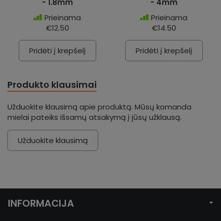
- 1.8mm
- 4mm
Prieinama
Prieinama
€12.50
€14.50
Pridėti į krepšelį
Pridėti į krepšelį
Produkto klausimai
Užduokite klausimą apie produktą. Mūsų komanda
mielai pateiks išsamų atsakymą į jūsų užklausą.
Užduokite klausimą
INFORMACIJA