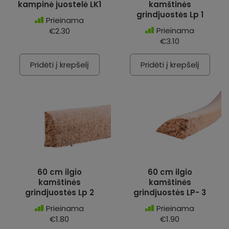
kampinė juostelė LK1
kamštinės
grindjuostės Lp 1
Prieinama
Prieinama
€2.30
€3.10
Pridėti į krepšelį
Pridėti į krepšelį
60 cm ilgio
60 cm ilgio
kamštinės
kamštinės
grindjuostės Lp 2
grindjuostės LP- 3
Prieinama
Prieinama
€1.80
€1.90