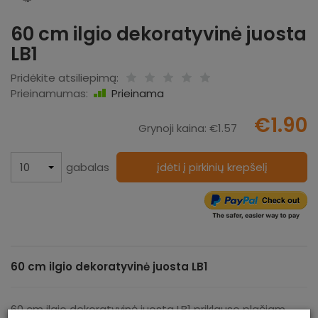
60 cm ilgio dekoratyvinė juosta
LB1
Pridėkite atsiliepimą:
Prieinamumas:
Prieinama
€1.90
Grynoji kaina:
€1.57
gabalas
įdėti į pirkinių krepšelį
60 cm ilgio dekoratyvinė juosta LB1
60 cm ilgio dekoratyvinė juosta LB1 priklauso plačiam