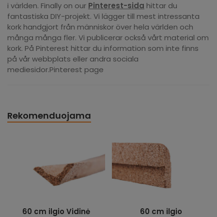
i världen. Finally on our
Pinterest-sida
hittar du
fantastiska DIY-projekt. Vi lägger till mest intressanta
kork handgjort från människor över hela världen och
många många fler. Vi publicerar också vårt material om
kork. På Pinterest hittar du information som inte finns
på vår webbplats eller andra sociala
mediesidor.Pinterest page
Rekomenduojama
60 cm ilgio Vidinė
60 cm ilgio